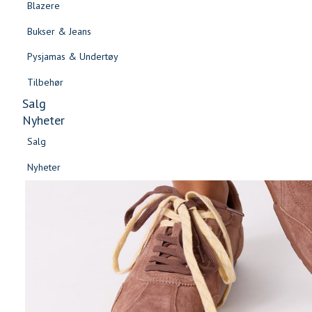
Blazere
Gensere & Cardigans
Bukser & Jeans
Topper & T-skjorter
Pysjamas & Undertøy
Skjorter & Bluser
Tilbehør
Salg
Nyheter
Salg
Nyheter
Salg
Salg
Nyheter
Nyheter