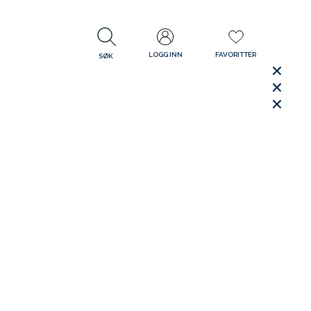
LOGG INN
FAVORITTER
SØK
LUKK
LUKK
Rask levering
Gratis retur
30 dager åpent kjøp
LUKK