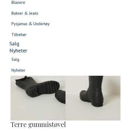
Blazere
Gensere & Cardigans
Bukser & Jeans
Topper & T-skjorter
Pysjamas & Undertøy
Skjorter & Bluser
Tilbehør
Salg
Nyheter
Salg
Nyheter
Salg
Salg
Nyheter
Nyheter
Terre gummistøvel