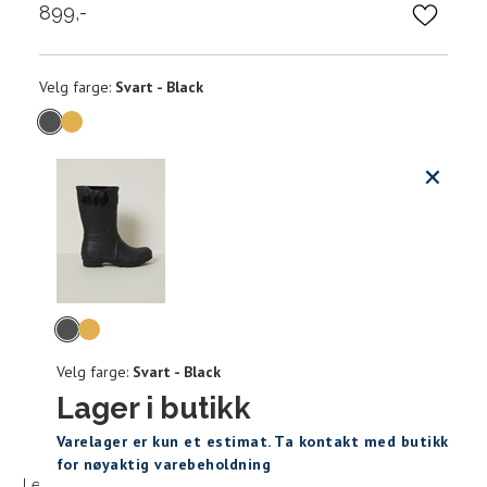
899,-
Velg
Velg farge:
Svart - Black
farge
Produktdetaljer
Størrels
Få v
Kundeomtaler
Vi gir beskjed hvis varen kom
Levering og retur
stø
Størrelse (EU)
Fotlengde (cm)
Velg
L
farge
36
22,9
Velg farge:
Svart - Black
36
37
37
23,8
Lager i butikk
Sidebunn
41
Varelager er kun et estimat. Ta kontakt med butikk
38
24,3
for nøyaktig varebeholdning
Levering og frakt
30 dagers åpent kjøpt
Gratis retur