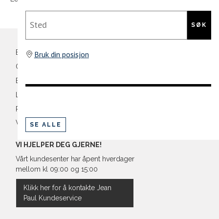
39
25,1
Din
Sted
40
25,4
e-
SØK
post
41
26,3
Bli medlem
Bruk din posisjon
Oversikt over kampanjer
Betaling
Levering og frakt
Retur og bytte
Vilkår
SE ALLE
VI HJELPER DEG GJERNE!
Vårt kundesenter har åpent hverdager
mellom kl 09:00 og 15:00
Klikk her for å kontakte Jean
Paul Kundeservice