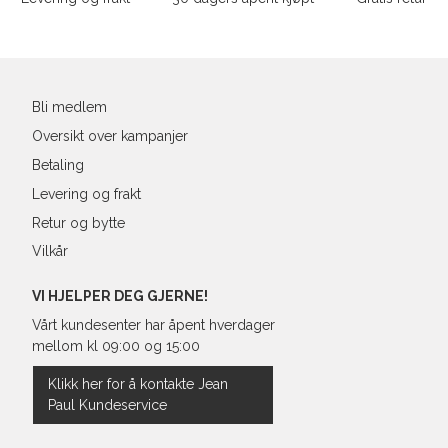
39
25,1
Din
40
25,4
e-
post
41
26,3
Bli medlem
Oversikt over kampanjer
Betaling
Levering og frakt
Retur og bytte
Vilkår
VI HJELPER DEG GJERNE!
Vårt kundesenter har åpent hverdager
mellom kl 09:00 og 15:00
Klikk her for å kontakte Jean
Paul Kundeservice