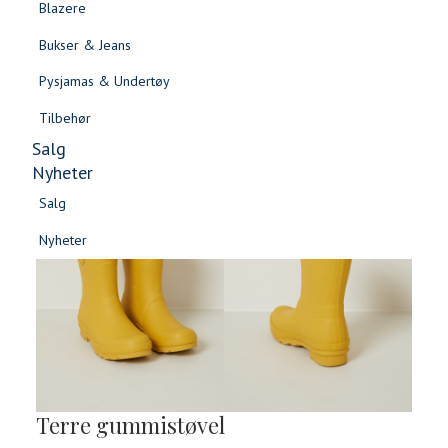
Blazere
Gensere & Cardigans
Bukser & Jeans
Topper & T-skjorter
Pysjamas & Undertøy
Skjorter & Bluser
Tilbehør
Salg
Nyheter
Salg
Nyheter
Salg
Salg
Nyheter
Nyheter
Terre gummistøvel