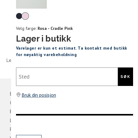
Levering og retur
stø
Velg
L
farge
Velg farge:
Rosa - Cradle Pink
ONESIZE
Lager i butikk
Sidebunn
Varelager er kun et estimat. Ta kontakt med butikk
Din
for nøyaktig varebeholdning
e-
Levering og frakt
30 dagers åpent kjøpt
Gratis retur
post
Sted
SØK
Bli medlem
Bruk din posisjon
Oversikt over kampanjer
Betaling
Levering og frakt
Retur og bytte