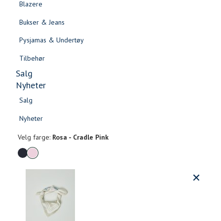
Blazere
Gensere & Cardigans
Bukser & Jeans
Topper & T-skjorter
Pysjamas & Undertøy
Skjorter & Bluser
Tilbehør
Salg
Nyheter
Salg
Anita skjerf
Nyheter
Salg
Salg
499,-
Nyheter
Nyheter
Velg
Velg farge:
Rosa - Cradle Pink
farge
Produktdetaljer
Størrels
Få v
Kundeomtaler
Vi gir beskjed hvis varen kom