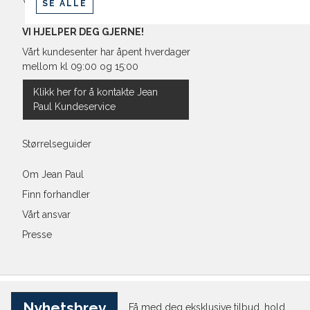
Vilkår
SE ALLE
VI HJELPER DEG GJERNE!
Vårt kundesenter har åpent hverdager
mellom kl 09:00 og 15:00
Klikk her for å kontakte Jean
Paul Kundeservice
Størrelseguider
Om Jean Paul
Finn forhandler
Vårt ansvar
Presse
Nyhetsbrev
Få med deg eksklusive tilbud, hold