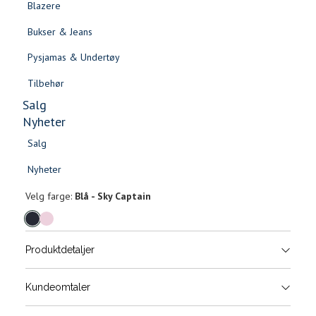
Blazere
Gensere & Cardigans
Bukser & Jeans
Topper & T-skjorter
Pysjamas & Undertøy
Skjorter & Bluser
Tilbehør
Salg
Nyheter
Salg
Anita skjerf
Nyheter
Salg
Salg
499,-
Nyheter
Nyheter
Velg
Velg farge:
Blå - Sky Captain
farge
Produktdetaljer
Størrels
Få v
Kundeomtaler
Vi gir beskjed hvis varen kom