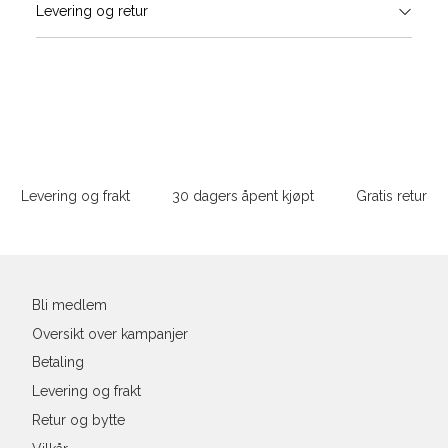
Levering og retur
stø
L
ONESIZE
Sidebunn
Din
e-
Levering og frakt
30 dagers åpent kjøpt
Gratis retur
post
Bli medlem
Oversikt over kampanjer
Betaling
Levering og frakt
Retur og bytte