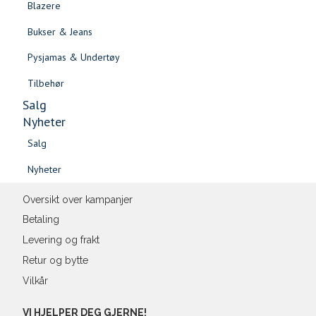
Blazere
Gensere & Cardigans
Bukser & Jeans
Topper & T-skjorter
Pysjamas & Undertøy
Skjorter & Bluser
Sidebunn
Tilbehør
Salg
Levering og frakt
30 dagers åpent kjøpt
Gratis retur
Nyheter
Salg
Nyheter
Salg
Salg
Nyheter
Nyheter
Bli medlem
Oversikt over kampanjer
Betaling
Levering og frakt
Retur og bytte
Vilkår
VI HJELPER DEG GJERNE!