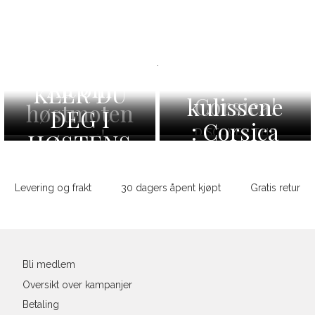
SLIK
.
Destination:
Bak
Alt om
KLER DU
Corsica!
kulissene
høstmoten
DEG I
: Corsica
2025!
DISCOVER THE
HØSTENS
2022
NEW SEASON
Sidebunn
TRENDFARGER
Levering og frakt
30 dagers åpent kjøpt
Gratis retur
Bli medlem
Oversikt over kampanjer
Betaling