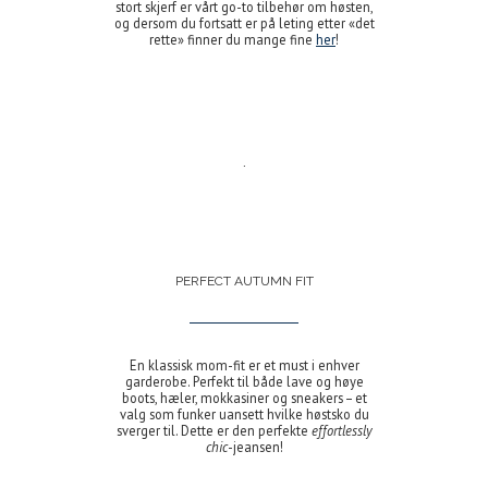
stort skjerf er vårt go-to tilbehør om høsten,
og dersom du fortsatt er på leting etter «det
rette» finner du mange fine
her
!
.
PERFECT AUTUMN FIT
En klassisk mom-fit er et must i enhver
garderobe. Perfekt til både lave og høye
boots, hæler, mokkasiner og sneakers – et
valg som funker uansett hvilke høstsko du
sverger til. Dette er den perfekte
effortlessly
chic
-jeansen!