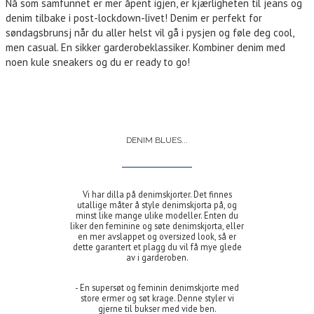
Nå som samfunnet er mer åpent igjen, er kjærligheten til jeans og
denim tilbake i post-lockdown-livet! Denim er perfekt for
søndagsbrunsj når du aller helst vil gå i pysjen og føle deg cool,
men casual. En sikker garderobeklassiker. Kombiner denim med
noen kule sneakers og du er ready to go!
DENIM BLUES...
Vi har dilla på denimskjorter. Det finnes
utallige måter å style denimskjorta på, og
minst like mange ulike modeller. Enten du
liker den feminine og søte denimskjorta, eller
en mer avslappet og oversized look, så er
dette garantert et plagg du vil få mye glede
av i garderoben.
- En supersøt og feminin denimskjorte med
store ermer og søt krage. Denne styler vi
gjerne til bukser med vide ben.