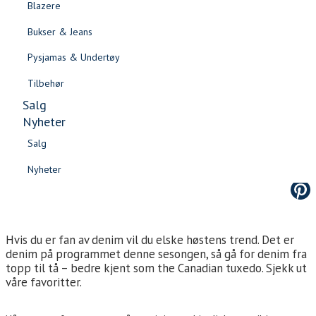
Blazere
Gensere & Cardigans
Bukser & Jeans
Topper & T-skjorter
Pysjamas & Undertøy
Skjorter & Bluser
Tilbehør
Salg
DETTE ER DENIM FAVORITTENE VI VIL GÅ MED I HØST
Nyheter
Salg
Nyheter
Salg
Salg
Nyheter
Nyheter
Hvis du er fan av denim vil du elske høstens trend. Det er
denim på programmet denne sesongen, så gå for denim fra
topp til tå – bedre kjent som the Canadian tuxedo. Sjekk ut
våre favoritter.