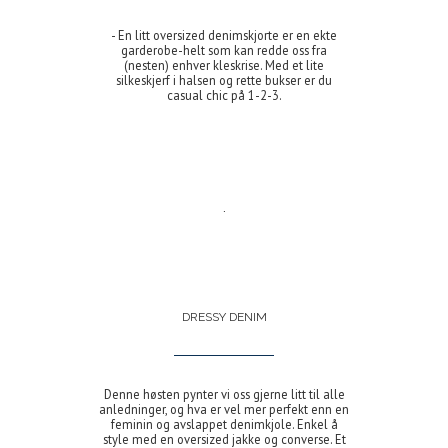
- En litt oversized denimskjorte er en ekte
garderobe-helt som kan redde oss fra
(nesten) enhver kleskrise. Med et lite
silkeskjerf i halsen og rette bukser er du
casual chic på 1-2-3.
.
DRESSY DENIM
Denne høsten pynter vi oss gjerne litt til alle
anledninger, og hva er vel mer perfekt enn en
feminin og avslappet denimkjole. Enkel å
style med en oversized jakke og converse. Et