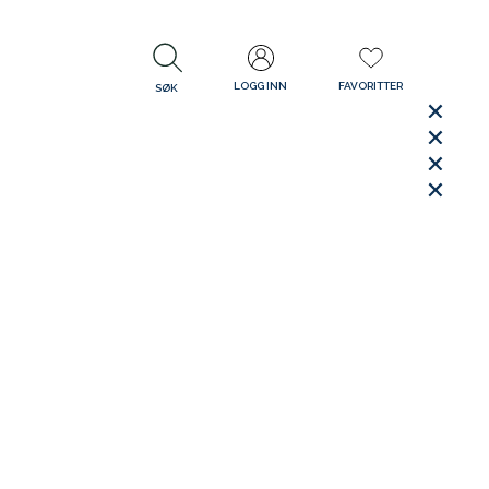
LOGG INN
FAVORITTER
SØK
LUKK
LUKK
Rask levering
Gratis retur
30 dager åpent kjøp
LUKK
LUKK