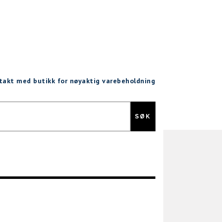
ntakt med butikk for nøyaktig varebeholdning
Gratis retur
SØK