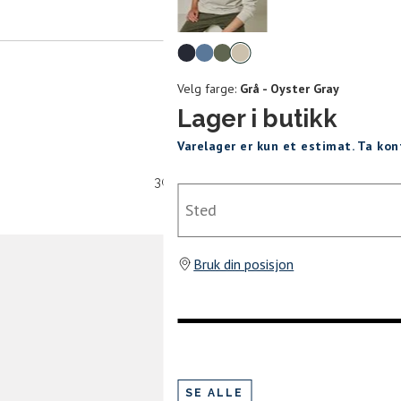
mer tilbake på lager. Velg ønsket
rrelse:
smål
Brystvidde
Midjemål
Velg
UKK
)
(cm)
(cm)
farge
Velg farge:
Grå - Oyster Gray
L
XL
XXL
86-96
82-87
Lager i butikk
97-104
88-95
Varelager er kun et estimat. Ta ko
105-112
96-103
30 dagers åpent kjøpt
Sted
SEND
113-120
104-112
121-128
113-121
Bruk din posisjon
129-135
122-130
SE ALLE