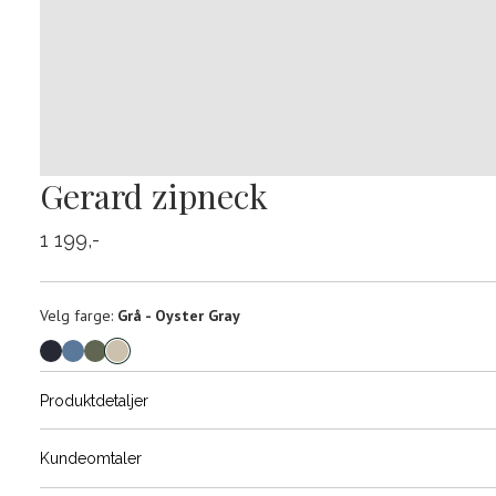
Gerard zipneck
1 199,-
Velg
Velg farge:
Grå - Oyster Gray
farge
Produktdetaljer
Størrels
Få v
Kundeomtaler