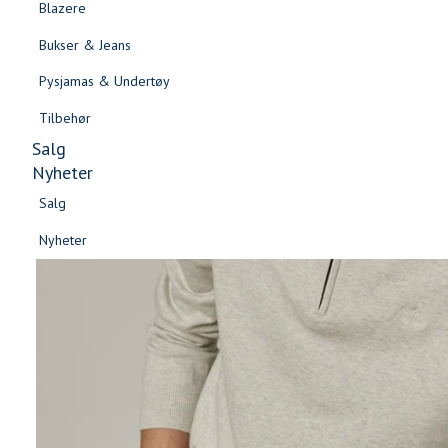
Blazere
Gensere & Cardigans
Bukser & Jeans
Topper & T-skjorter
Pysjamas & Undertøy
Skjorter & Bluser
Tilbehør
Salg
Nyheter
Salg
Nyheter
Salg
Salg
Nyheter
Nyheter