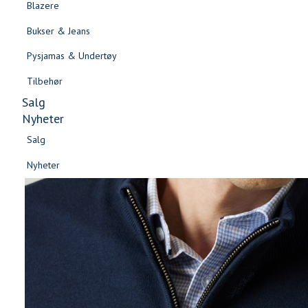
Blazere
Gensere & Cardigans
Bukser & Jeans
Topper & T-skjorter
Pysjamas & Undertøy
Skjorter & Bluser
Tilbehør
Salg
Nyheter
Salg
Nyheter
Salg
Salg
Nyheter
Nyheter