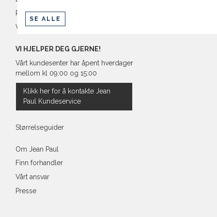
Retur og bytte
SE ALLE
Vilkår
VI HJELPER DEG GJERNE!
Vårt kundesenter har åpent hverdager
mellom kl 09:00 og 15:00
Klikk her for å kontakte Jean
Paul Kundeservice
Størrelseguider
Om Jean Paul
Finn forhandler
Vårt ansvar
Presse