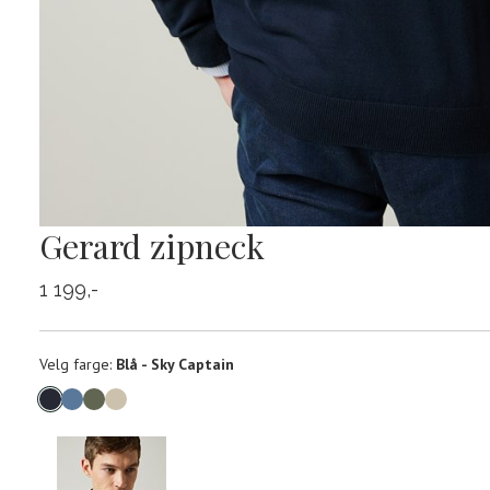
Gerard zipneck
1 199,-
Velg
Velg farge:
Blå - Sky Captain
farge
Produktdetaljer