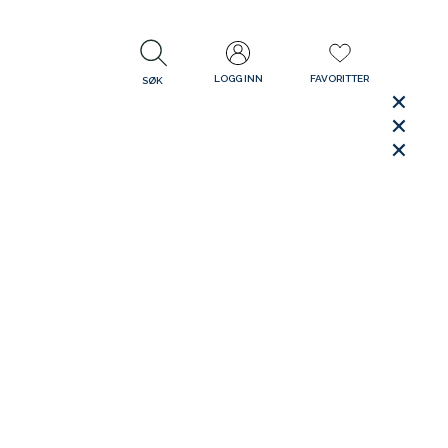
LOGG INN
FAVORITTER
SØK
LUKK
LUKK
Rask levering
Gratis retur
30 dager åpent kjøp
LUKK