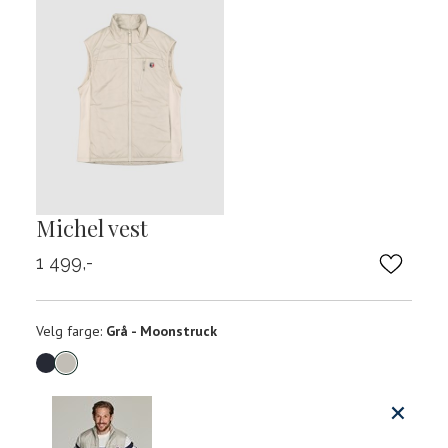
Michel vest
1 499,-
Velg
Velg farge:
Grå - Moonstruck
farge
Produktdetaljer