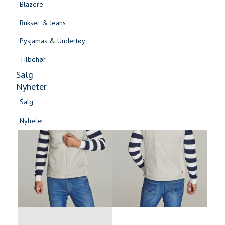
Blazere
Gensere & Cardigans
Bukser & Jeans
Topper & T-skjorter
Pysjamas & Undertøy
Skjorter & Bluser
Tilbehør
Salg
Nyheter
Salg
Nyheter
Salg
Salg
Nyheter
Nyheter