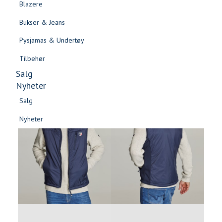
Blazere
Gensere & Cardigans
Bukser & Jeans
Topper & T-skjorter
Pysjamas & Undertøy
Skjorter & Bluser
Tilbehør
Salg
Nyheter
Salg
Nyheter
Salg
Salg
Nyheter
Nyheter