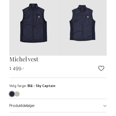
Michel vest
1 499,-
Velg
Velg farge:
Blå - Sky Captain
farge
Produktdetaljer