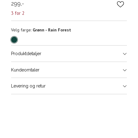
299,-
3 for 2
Velg
Velg farge:
Grønn - Rain Forest
farge
Produktdetaljer
Størrels
Få v
Kundeomtaler
Vi gir beskjed hvis varen kom
Levering og retur
stø
L
Din
e-
post
Sidebunn