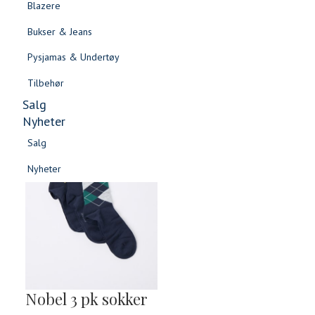
Blazere
Gensere & Cardigans
Bukser & Jeans
Topper & T-skjorter
Pysjamas & Undertøy
Skjorter & Bluser
Tilbehør
Salg
Nyheter
Salg
3 FOR 2
Nyheter
Salg
Salg
Nyheter
Nyheter
Nobel 3 pk sokker