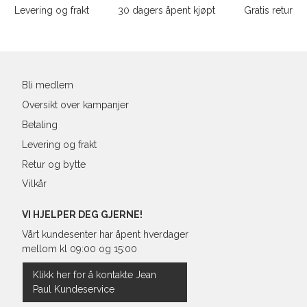
e-
Levering og frakt
30 dagers åpent kjøpt
Gratis retur
post
Bli medlem
Oversikt over kampanjer
Betaling
Levering og frakt
Retur og bytte
Vilkår
VI HJELPER DEG GJERNE!
Vårt kundesenter har åpent hverdager
mellom kl 09:00 og 15:00
Klikk her for å kontakte Jean
Paul Kundeservice