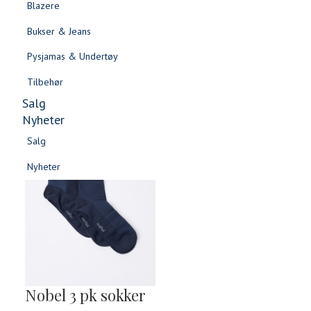
Blazere
Gensere & Cardigans
Bukser & Jeans
Topper & T-skjorter
Pysjamas & Undertøy
Skjorter & Bluser
Tilbehør
Salg
Nyheter
Salg
3 FOR 2
Nyheter
Salg
Salg
Nyheter
Nyheter
Nobel 3 pk sokker