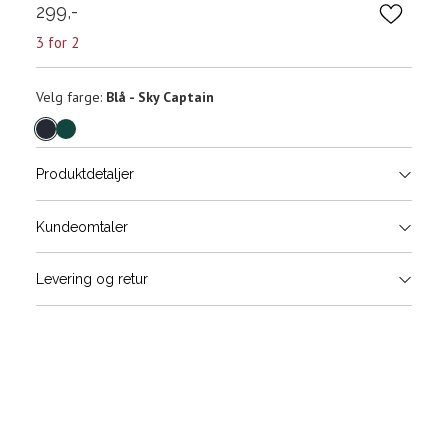
299,-
3 for 2
Velg
Velg farge:
Blå - Sky Captain
farge
Produktdetaljer
Størrels
Få v
Kundeomtaler
Vi gir beskjed hvis varen kom
Levering og retur
stø
L
40-45
Sidebunn
Din