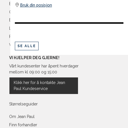
Ermlengde*
Bli medlem
Bruk din posisjon
Oversikt over kampanjer
Rygglengde
Betaling
*målt fra senter av nakken
Levering og frakt
Retur og bytte
Vilkår
SE ALLE
Regular Fit Shirt, normal pass
VI HJELPER DEG GJERNE!
Vårt kundesenter har åpent hverdager
mellom kl 09:00 og 15:00
Størrelse
Klikk her for å kontakte Jean
Paul Kundeservice
Halsvidde
Bryst
Størrelseguider
Liv
Om Jean Paul
Finn forhandler
Ermlengde*