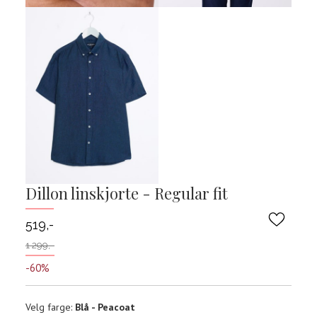
Dillon linskjorte - Regular fit
519,-
1 299,-
-60%
Velg
Velg farge:
Blå - Peacoat