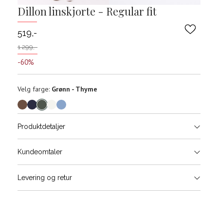
Dillon linskjorte - Regular fit
519,-
1 299,-
-60%
Velg
Velg farge:
Grønn - Thyme
farge
Produktdetaljer
Størrels
Få v
Kundeomtaler
Vi gir beskjed hvis varen kom
Levering og retur
Skjorte guide
stø
Classic Fit Shirt, ledig passfor
L