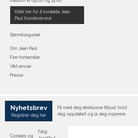
mellom kl 09:00 og 15:00
Størrelse
Klikk her for å kontakte Jean
Paul Kundeservice
Halsvidde
Bryst
Størrelseguider
Liv
Om Jean Paul
Finn forhandler
Ermlengde*
Vårt ansvar
Rygglengde
Presse
*målt fra senter av nakken
Nyhetsbrev
Få med deg eksklusive tilbud, hold
Slim Fit Shirt, smal passform
deg oppdatert og la deg inspirere.
Registrer deg her
Følg
Cookies og