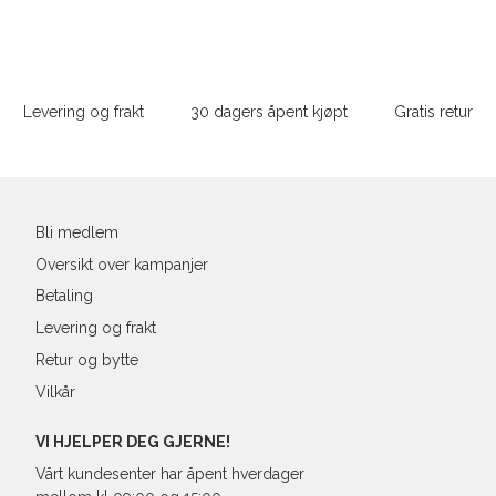
Din
e-
Størrelse
post
Sidebunn
Halsvidde
Levering og frakt
30 dagers åpent kjøpt
Gratis retur
Bryst
Liv
Ermlengde*
Bli medlem
Oversikt over kampanjer
Rygglengde
Betaling
*målt fra senter av nakken
Levering og frakt
Retur og bytte
Vilkår
Regular Fit Shirt, normal pass
VI HJELPER DEG GJERNE!
Vårt kundesenter har åpent hverdager