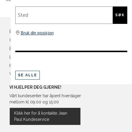
Bryst
Din
Sted
e-
SØK
Liv
post
Ermlengde*
Bli medlem
Bruk din posisjon
Oversikt over kampanjer
Rygglengde
Betaling
*målt fra senter av nakken
Levering og frakt
Retur og bytte
Vilkår
SE ALLE
Regular Fit Shirt, normal pass
VI HJELPER DEG GJERNE!
Vårt kundesenter har åpent hverdager
mellom kl 09:00 og 15:00
Størrelse
Klikk her for å kontakte Jean
Paul Kundeservice
Halsvidde