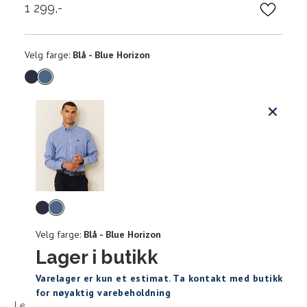
1 299,-
Velg
Velg farge:
Blå - Blue Horizon
farge
Produktdetaljer
Størrels
Få v
Kundeomtaler
Vi gir beskjed hvis varen kom
Levering og retur
Skjorte guide
stø
Classic Fit Shirt, ledig passfor
Velg
L
farge
Velg farge:
Blå - Blue Horizon
S
M
Lager i butikk
Størrelse
Sidebunn
XXXL
Varelager er kun et estimat. Ta kontakt med butikk
Halsvidde
for nøyaktig varebeholdning
Levering og frakt
30 dagers åpent kjøpt
Gratis retur