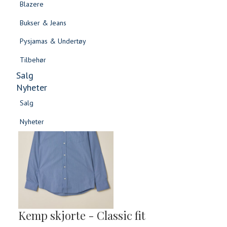
Blazere
Gensere & Cardigans
Bukser & Jeans
Topper & T-skjorter
Pysjamas & Undertøy
Skjorter & Bluser
Tilbehør
Salg
Nyheter
Salg
Nyheter
Salg
Salg
Nyheter
Nyheter
Kemp skjorte - Classic fit