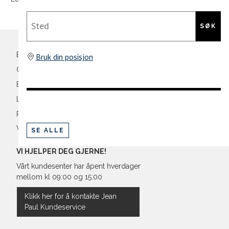
Bryst
Din
Sted
e-
SØK
Liv
post
Ermlengde*
Bli medlem
Bruk din posisjon
Oversikt over kampanjer
Rygglengde
Betaling
*målt fra senter av nakken
Levering og frakt
Retur og bytte
Vilkår
SE ALLE
Regular Fit Shirt, normal pass
VI HJELPER DEG GJERNE!
Vårt kundesenter har åpent hverdager
mellom kl 09:00 og 15:00
Størrelse
Klikk her for å kontakte Jean
Paul Kundeservice
Halsvidde