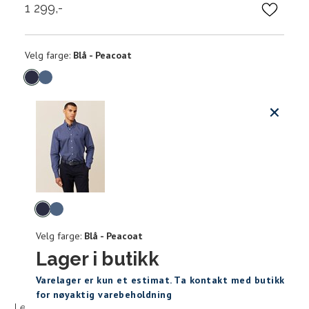
1 299,-
Velg
Velg farge:
Blå - Peacoat
farge
Produktdetaljer
Størrels
Få v
Kundeomtaler
Vi gir beskjed hvis varen kom
Levering og retur
Skjorte guide
stø
Classic Fit Shirt, ledig passfor
Velg
L
farge
Velg farge:
Blå - Peacoat
S
M
Lager i butikk
Størrelse
Sidebunn
XXXL
Varelager er kun et estimat. Ta kontakt med butikk
Halsvidde
for nøyaktig varebeholdning
Levering og frakt
30 dagers åpent kjøpt
Gratis retur