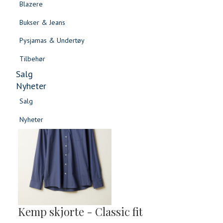
Blazere
Gensere & Cardigans
Bukser & Jeans
Topper & T-skjorter
Pysjamas & Undertøy
Skjorter & Bluser
Tilbehør
Salg
Nyheter
Salg
Nyheter
Salg
Salg
Nyheter
Nyheter
Kemp skjorte - Classic fit