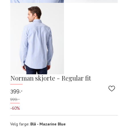
Norman skjorte - Regular fit
399,-
999,-
-60%
Velg
Velg farge:
Blå - Mazarine Blue