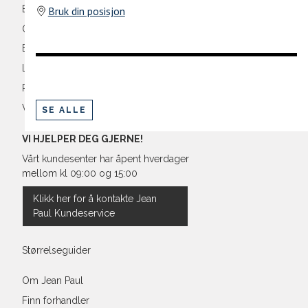
Ermlengde*
Bli medlem
Bruk din posisjon
Oversikt over kampanjer
Rygglengde
Betaling
*målt fra senter av nakken
Levering og frakt
Retur og bytte
Vilkår
SE ALLE
Regular Fit Shirt, normal pass
VI HJELPER DEG GJERNE!
Vårt kundesenter har åpent hverdager
mellom kl 09:00 og 15:00
Størrelse
Klikk her for å kontakte Jean
Paul Kundeservice
Halsvidde
Bryst
Størrelseguider
Liv
Om Jean Paul
Finn forhandler
Ermlengde*