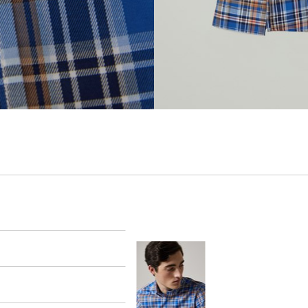
er
arsel