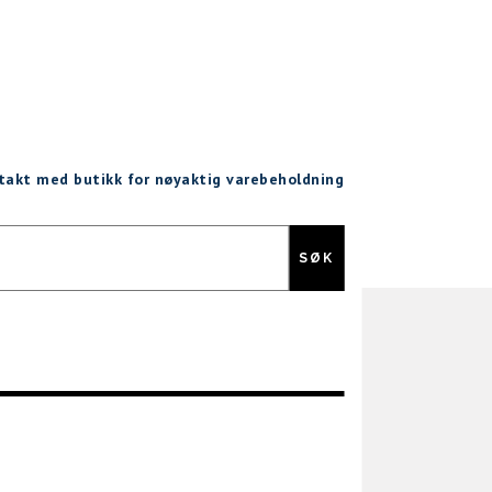
ntakt med butikk for nøyaktig varebeholdning
Gratis retur
SØK