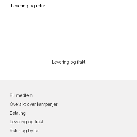
Vi gir beskjed hvis varen kom
Levering og retur
Skjorte guid
stø
L
Classic Fit Shirt, ledig passfor
S
M
Sidebunn
Størrelse
XXXL
Levering og frakt
Halsvidde
Din
Bryst
e-
post
Liv
Bli medlem
Ermlengde*
Oversikt over kampanjer
Betaling
Rygglengde
Levering og frakt
*målt fra senter av nakken
Retur og bytte