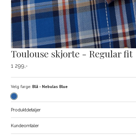
Toulouse skjorte - Regular fit
1 299,-
Velg
Velg farge:
Blå - Nebulas Blue
farge
Produktdetaljer
Størrels
Få v
Kundeomtaler