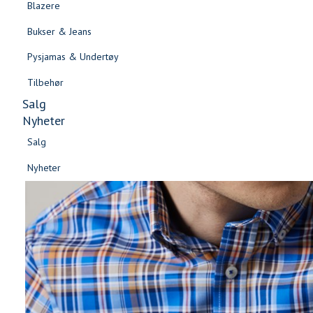
Blazere
Gensere & Cardigans
Bukser & Jeans
Topper & T-skjorter
Pysjamas & Undertøy
Skjorter & Bluser
Tilbehør
Salg
Nyheter
Salg
Nyheter
Salg
Salg
Nyheter
Nyheter