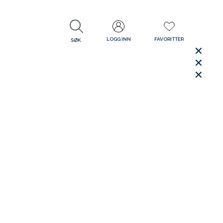
LOGG INN
FAVORITTER
SØK
LUKK
LUKK
Rask levering
Gratis retur
30 dager åpent kjøp
LUKK