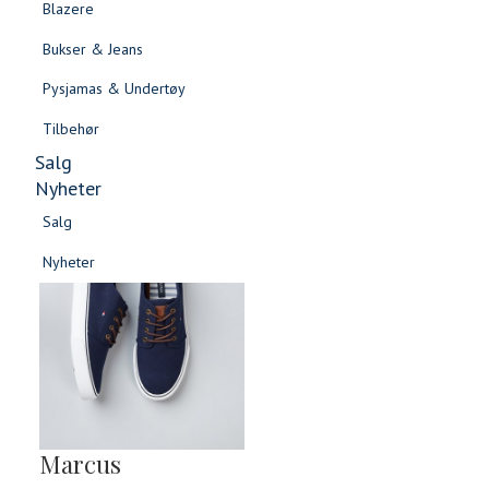
Blazere
Gensere & Cardigans
Bukser & Jeans
Topper & T-skjorter
Pysjamas & Undertøy
Skjorter & Bluser
Tilbehør
Salg
Nyheter
Salg
Nyheter
Salg
Salg
Nyheter
Nyheter
Marcus