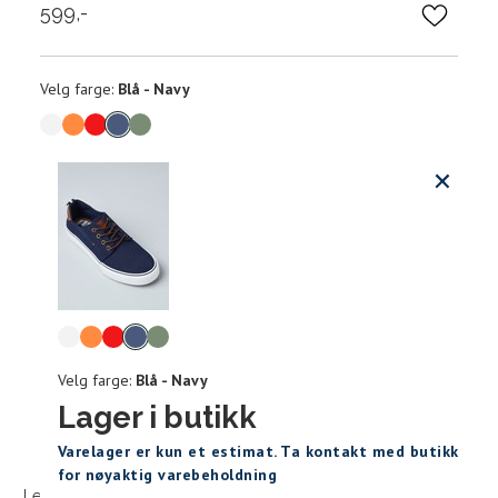
599,-
Velg
Velg farge:
Blå - Navy
farge
Produktdetaljer
Størrels
Få v
Kundeomtaler
Vi gir beskjed hvis varen kom
Levering og retur
stø
Størrelse (EU)
Fotlengde (cm)
Velg
L
farge
40
25,4
Velg farge:
Blå - Navy
41
42
41
26,3
Lager i butikk
Sidebunn
46
Varelager er kun et estimat. Ta kontakt med butikk
42
26,7
for nøyaktig varebeholdning
Levering og frakt
30 dagers åpent kjøpt
Gratis retur