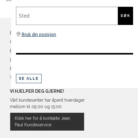
43
27,6
Din
Sted
44
28
e-
SØK
post
45
28,9
Bli medlem
Bruk din posisjon
46
29,3
Oversikt over kampanjer
Betaling
Levering og frakt
Retur og bytte
Vilkår
SE ALLE
VI HJELPER DEG GJERNE!
Vårt kundesenter har åpent hverdager
mellom kl 09:00 og 15:00
Klikk her for å kontakte Jean
Paul Kundeservice