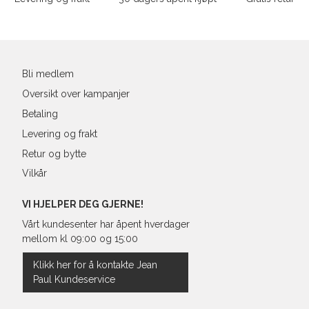
43
27,6
Din
44
28
e-
post
45
28,9
Bli medlem
46
29,3
Oversikt over kampanjer
Betaling
Levering og frakt
Retur og bytte
Vilkår
VI HJELPER DEG GJERNE!
Vårt kundesenter har åpent hverdager
mellom kl 09:00 og 15:00
Klikk her for å kontakte Jean
Paul Kundeservice