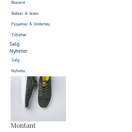
Blazere
Gensere & Cardigans
Bukser & Jeans
Topper & T-skjorter
Pysjamas & Undertøy
Skjorter & Bluser
Tilbehør
Salg
Nyheter
Salg
Nyheter
Salg
Salg
Nyheter
Nyheter
Montant