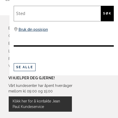
43
27,6
Din
Sted
44
28
e-
SØK
post
45
28,9
Bli medlem
Bruk din posisjon
46
29,3
Oversikt over kampanjer
Betaling
Levering og frakt
Retur og bytte
Vilkår
SE ALLE
VI HJELPER DEG GJERNE!
Vårt kundesenter har åpent hverdager
mellom kl 09:00 og 15:00
Klikk her for å kontakte Jean
Paul Kundeservice