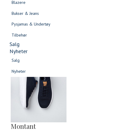
Blazere
Gensere & Cardigans
Bukser & Jeans
Topper & T-skjorter
Pysjamas & Undertøy
Skjorter & Bluser
Tilbehør
Salg
Nyheter
Salg
Nyheter
Salg
Salg
Nyheter
Nyheter
Montant