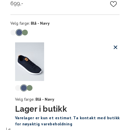
699,-
Velg
Velg farge:
Blå - Navy
farge
Produktdetaljer
Størrels
Få v
Kundeomtaler
Vi gir beskjed hvis varen kom
Levering og retur
stø
Størrelse (EU)
Fotlengde (cm)
Velg
L
farge
40
25,4
Velg farge:
Blå - Navy
41
42
41
26,3
Lager i butikk
Sidebunn
46
Varelager er kun et estimat. Ta kontakt med butikk
42
26,7
for nøyaktig varebeholdning
Levering og frakt
30 dagers åpent kjøpt
Gratis retur