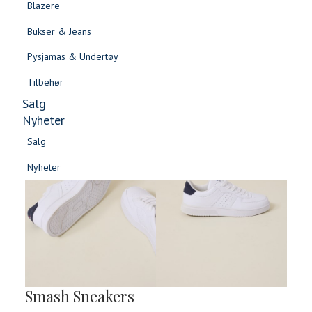
Blazere
Gensere & Cardigans
Bukser & Jeans
Topper & T-skjorter
Pysjamas & Undertøy
Skjorter & Bluser
Tilbehør
Salg
Nyheter
Salg
Nyheter
Salg
Salg
Nyheter
Nyheter
Smash Sneakers