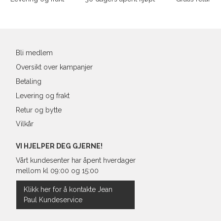
43
27,6
Din
44
28
e-
post
45
28,9
Bli medlem
46
29,3
Oversikt over kampanjer
Betaling
Levering og frakt
Retur og bytte
Vilkår
VI HJELPER DEG GJERNE!
Vårt kundesenter har åpent hverdager
mellom kl 09:00 og 15:00
Klikk her for å kontakte Jean
Paul Kundeservice