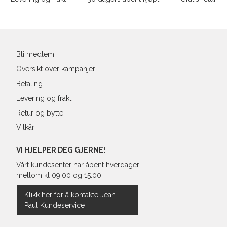
43
27,6
Din
44
28
e-
post
45
28,9
Bli medlem
46
29,3
Oversikt over kampanjer
Betaling
Levering og frakt
Retur og bytte
Vilkår
VI HJELPER DEG GJERNE!
Vårt kundesenter har åpent hverdager
mellom kl 09:00 og 15:00
Klikk her for å kontakte Jean
Paul Kundeservice