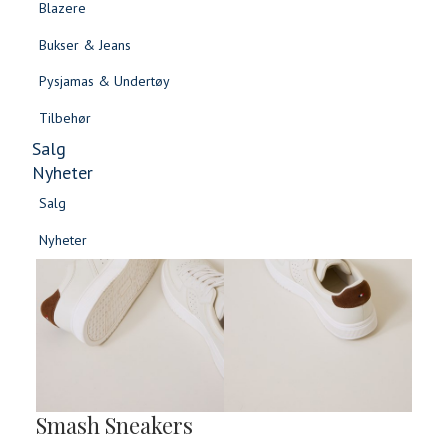
Blazere
Gensere & Cardigans
Bukser & Jeans
Topper & T-skjorter
Pysjamas & Undertøy
Skjorter & Bluser
Tilbehør
Salg
Nyheter
Salg
Nyheter
Salg
Salg
Nyheter
Nyheter
Smash Sneakers