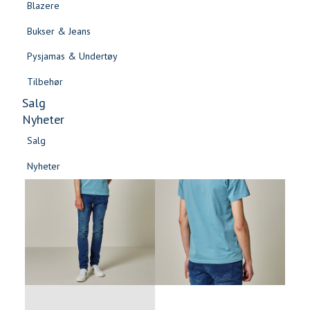
Blazere
Gensere & Cardigans
Bukser & Jeans
Topper & T-skjorter
Pysjamas & Undertøy
Skjorter & Bluser
Tilbehør
Salg
Nyheter
Salg
Nyheter
Salg
Salg
Nyheter
Nyheter