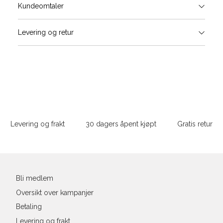
Størrels
Få v
Kundeomtaler
Vi gir beskjed hvis varen kom
Levering og retur
stø
Størrelser
Klesstørrelser
H
L
S
44/46
3
S
M
M
48/50
4
Sidebunn
XXXL
L
52
4
Levering og frakt
30 dagers åpent kjøpt
Gratis retur
XL
54
4
Din
XXL
56
4
e-
post
3XL
58/60
4
Bli medlem
Oversikt over kampanjer
Betaling
Levering og frakt