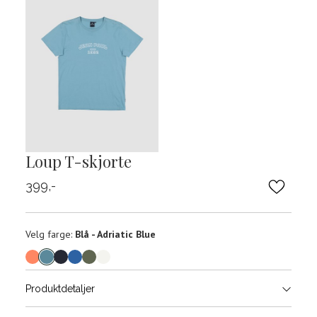
Loup T-skjorte
399,-
Velg
Velg farge:
Blå - Adriatic Blue
farge
Produktdetaljer