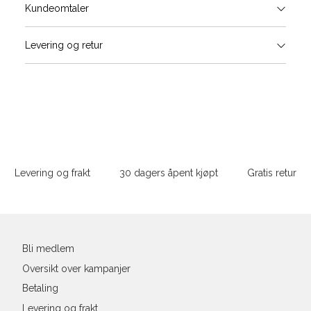
Størrels
Få v
Kundeomtaler
Vi gir beskjed hvis varen kom
Levering og retur
stø
Størrelser
Klesstørrelser
H
L
S
44/46
3
S
M
M
48/50
4
Sidebunn
XXXL
L
52
4
Levering og frakt
30 dagers åpent kjøpt
Gratis retur
XL
54
4
Din
XXL
56
4
e-
post
3XL
58/60
4
Bli medlem
Oversikt over kampanjer
Betaling
Levering og frakt