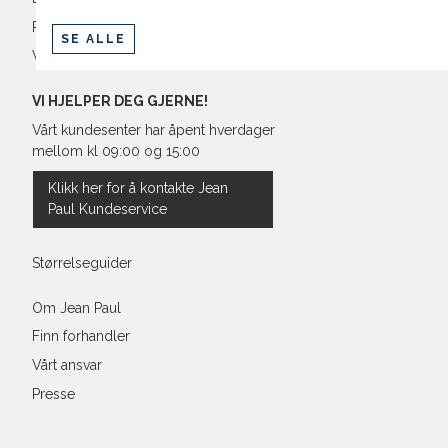
Retur og bytte
SE ALLE
Vilkår
VI HJELPER DEG GJERNE!
Vårt kundesenter har åpent hverdager
mellom kl 09:00 og 15:00
Klikk her for å kontakte Jean
Paul Kundeservice
Størrelseguider
Om Jean Paul
Finn forhandler
Vårt ansvar
Presse