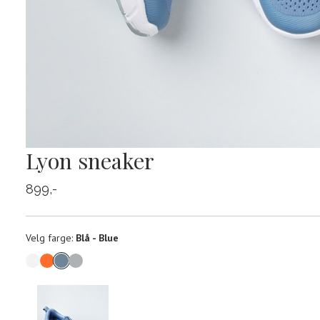
Lyon sneaker
899,-
Velg
Velg farge:
Blå - Blue
farge
Produktdetaljer