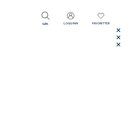
LOGG INN
FAVORITTER
SØK
LUKK
LUKK
Rask levering
Gratis retur
30 dager åpent kjøp
LUKK