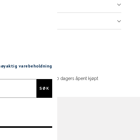
er
arsel
mer tilbake på lager. Velg ønsket
rrelse:
UKK
38
39
40
 nøyaktig varebeholdning
30 dagers åpent kjøpt
SEND
SØK