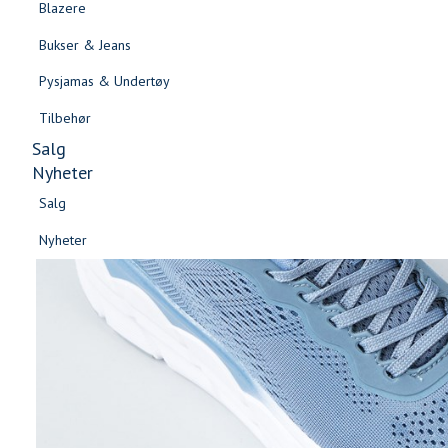
Blazere
Gensere & Cardigans
Bukser & Jeans
Topper & T-skjorter
Pysjamas & Undertøy
Skjorter & Bluser
Tilbehør
Salg
Nyheter
Salg
Nyheter
Salg
Salg
Nyheter
Nyheter