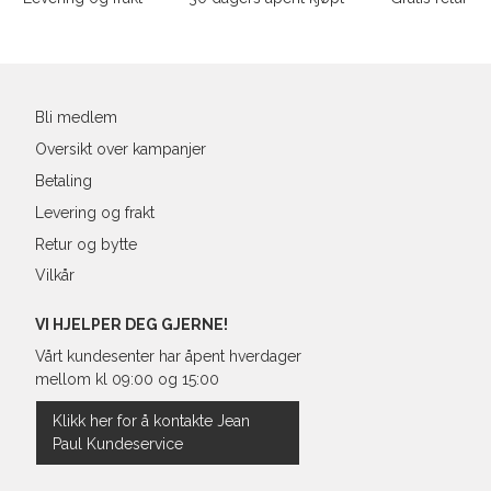
39
25,1
Din
40
25,4
e-
post
41
26,3
Bli medlem
Oversikt over kampanjer
Betaling
Levering og frakt
Retur og bytte
Vilkår
VI HJELPER DEG GJERNE!
Vårt kundesenter har åpent hverdager
mellom kl 09:00 og 15:00
Klikk her for å kontakte Jean
Paul Kundeservice