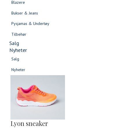
Blazere
Gensere & Cardigans
Bukser & Jeans
Topper & T-skjorter
Pysjamas & Undertøy
Skjorter & Bluser
Tilbehør
Salg
Nyheter
Salg
Nyheter
Salg
Salg
Nyheter
Nyheter
Lyon sneaker