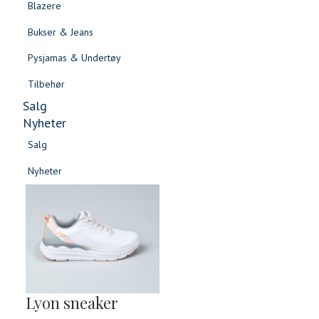
Blazere
Gensere & Cardigans
Bukser & Jeans
Topper & T-skjorter
Pysjamas & Undertøy
Skjorter & Bluser
Tilbehør
Salg
Nyheter
Salg
Nyheter
Salg
Salg
Nyheter
Nyheter
Lyon sneaker