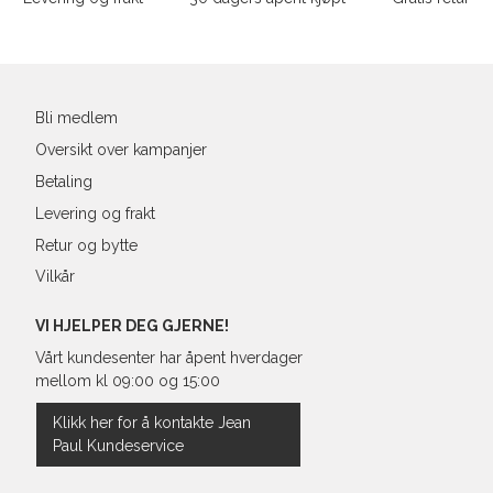
39
25,1
Din
40
25,4
e-
post
41
26,3
Bli medlem
Oversikt over kampanjer
Betaling
Levering og frakt
Retur og bytte
Vilkår
VI HJELPER DEG GJERNE!
Vårt kundesenter har åpent hverdager
mellom kl 09:00 og 15:00
Klikk her for å kontakte Jean
Paul Kundeservice