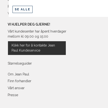
Retur og bytte
SE ALLE
Vilkår
VI HJELPER DEG GJERNE!
Vårt kundesenter har åpent hverdager
mellom kl 09:00 og 15:00
Klikk her for å kontakte Jean
Paul Kundeservice
Størrelseguider
Om Jean Paul
Finn forhandler
Vårt ansvar
Presse