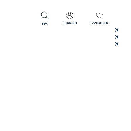
LOGG INN
FAVORITTER
SØK
LUKK
LUKK
Rask levering
Gratis retur
30 dager åpent kjøp
LUKK