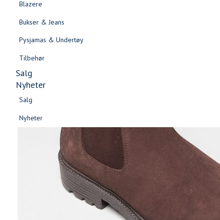
Blazere
Gensere & Cardigans
Bukser & Jeans
Topper & T-skjorter
Pysjamas & Undertøy
Skjorter & Bluser
Tilbehør
Salg
Nyheter
Salg
Nyheter
Salg
Salg
Nyheter
Nyheter