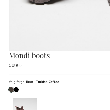
Mondi boots
1 299,-
Velg
Velg farge:
Brun - Turkish Coffee
farge
Produktdetaljer