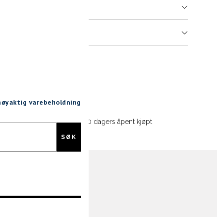
er
arsel
mer tilbake på lager. Velg ønsket
rrelse:
UKK
43
44
45
 nøyaktig varebeholdning
SEND
30 dagers åpent kjøpt
SØK