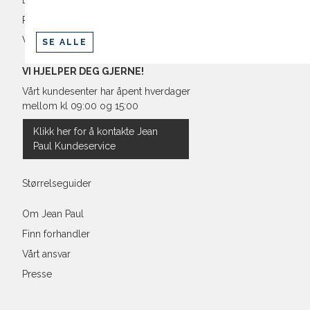
Levering og frakt
Retur og bytte
Vilkår
SE ALLE
VI HJELPER DEG GJERNE!
Vårt kundesenter har åpent hverdager
mellom kl 09:00 og 15:00
Klikk her for å kontakte Jean
Paul Kundeservice
Størrelseguider
Om Jean Paul
Finn forhandler
Vårt ansvar
Presse