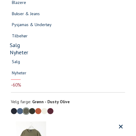
Blazere
Gensere & Cardigans
Bukser & Jeans
Topper & T-skjorter
Pysjamas & Undertøy
Skjorter & Bluser
Tilbehør
Salg
Nyheter
Salg
-60%
Rodin t-skjorte
Nyheter
Salg
Salg
Nyheter
159,-
Nyheter
399,-
-60%
Velg
Velg farge:
Grønn - Dusty Olive
farge
Produktdetaljer