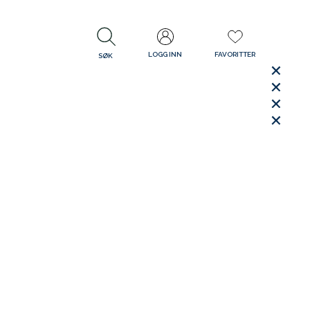
LOGG INN
FAVORITTER
SØK
LUKK
LUKK
Rask levering
Gratis retur
30 dager åpent kjøp
LUKK
LUKK