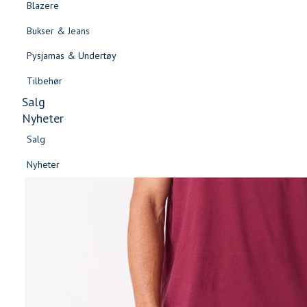
Blazere
Gensere & Cardigans
Bukser & Jeans
Topper & T-skjorter
Pysjamas & Undertøy
Skjorter & Bluser
Tilbehør
Salg
Nyheter
Salg
Nyheter
Salg
Salg
Nyheter
Nyheter