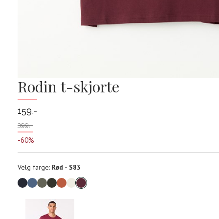
Rodin t-skjorte
159,-
399,-
-60%
Velg
Velg farge:
Rød - S83
farge
Produktdetaljer