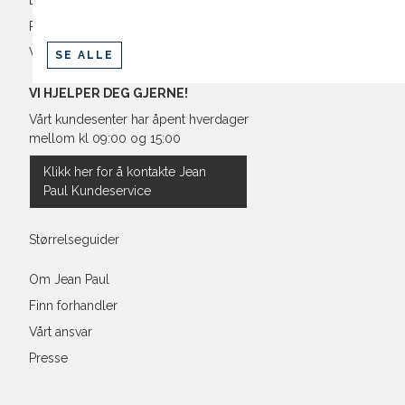
Levering og frakt
Retur og bytte
Vilkår
SE ALLE
VI HJELPER DEG GJERNE!
Vårt kundesenter har åpent hverdager
mellom kl 09:00 og 15:00
Klikk her for å kontakte Jean
Paul Kundeservice
Størrelseguider
Om Jean Paul
Finn forhandler
Vårt ansvar
Presse