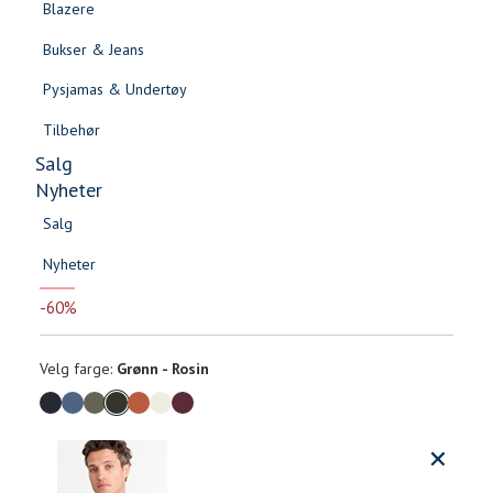
Blazere
Gensere & Cardigans
Bukser & Jeans
Topper & T-skjorter
Pysjamas & Undertøy
Skjorter & Bluser
Tilbehør
Salg
Nyheter
Salg
-60%
Rodin t-skjorte
Nyheter
Salg
Salg
Nyheter
159,-
Nyheter
399,-
-60%
Velg
Velg farge:
Grønn - Rosin
farge
Produktdetaljer